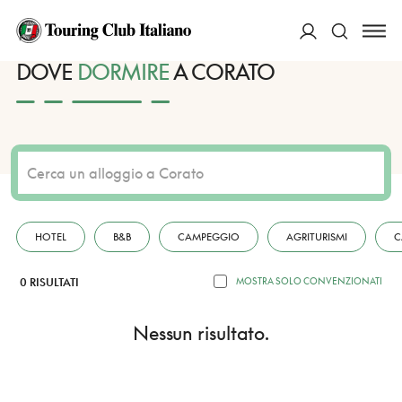
HOME
DESTINAZIONI
CORATO
DORMIRE
ACCEDI
DOVE
DORMIRE
A CORATO
Cerca
HOTEL
B&B
CAMPEGGIO
AGRITURISMI
C
0 RISULTATI
MOSTRA SOLO CONVENZIONATI
Nessun risultato.