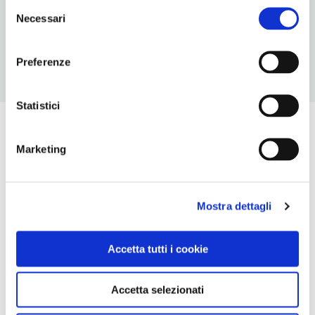
TELEFONO
Selezione
Necessari
0861856630
del
consenso
Preferenze
Statistici
Marketing
Mostra dettagli
Accetta tutti i cookie
Accetta selezionati