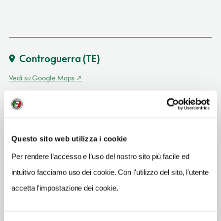
Controguerra
(TE)
Vedi su Google Maps
INDIRIZZO
via S. Giuseppe 26 - 64010
Controguerra (TE)
Questo sito web utilizza i cookie
Abruzzo
Per rendere l’accesso e l’uso del nostro sito più facile ed
SITO WEB
www.abruzzomio.it/musei/mcc.htm
intuitivo facciamo uso dei cookie. Con l'utilizzo del sito, l'utente
accetta l'impostazione dei cookie.
INDIRIZZO EMAIL
info@abruzzomio.it