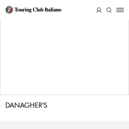
HOME
DESTINAZIONI
CONG
FARE
DANAGHER’S
ACCEDI
Cerca
DANAGHER’S