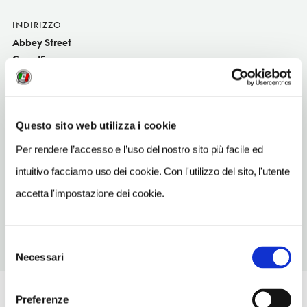
INDIRIZZO
Abbey Street
Cong IE
SITO WEB
danaghershotel.com
Questo sito web utilizza i cookie
INDIRIZZO EMAIL
danaghershotelcong@hotmail.com
Per rendere l’accesso e l’uso del nostro sito più facile ed
intuitivo facciamo uso dei cookie. Con l'utilizzo del sito, l'utente
TELEFONO
949546028
accetta l'impostazione dei cookie.
Selezione
Necessari
del
consenso
Preferenze