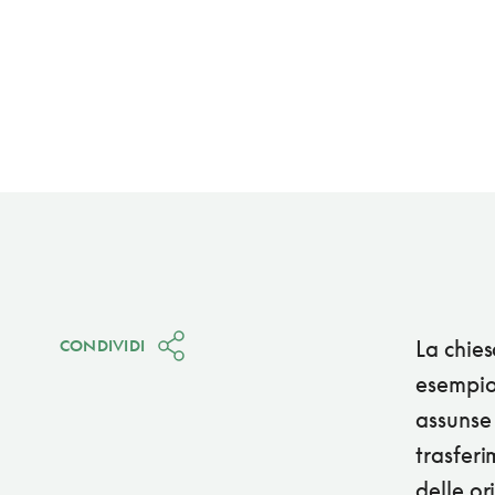
La chies
CONDIVIDI
esempio 
assunse 
trasferi
delle or