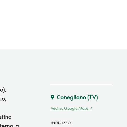
o),
Conegliano
(TV)
io,
Vedi su Google Maps
stino
INDIRIZZO
terno, a