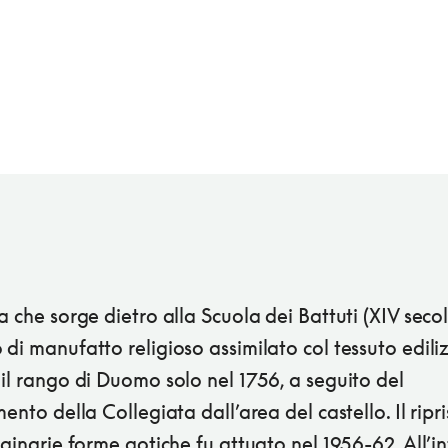
a che sorge dietro alla Scuola dei Battuti (XIV secol
di manufatto religioso assimilato col tessuto ediliz
il rango di Duomo solo nel 1756, a seguito del
mento della Collegiata dall’area del castello. Il ripri
iginarie forme gotiche fu attuato nel 1956-62. All’in