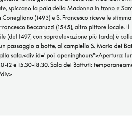
te, spiccano la pala della Madonna in trono e Santi
 Conegliano (1493) e S. Francesco riceve le stimma
 Francesco Beccaruzzi (1545), altro pittore locale. Il
e (del 1497, con sopraelevazione più tarda) è coll
un passaggio a botte, al campiello S. Maria dei Bat
 alla sala.<div id="poi-openinghours">Apertura: lu
10-12 e 15.30-18.30. Sala dei Battuti: temporaneam
/div>