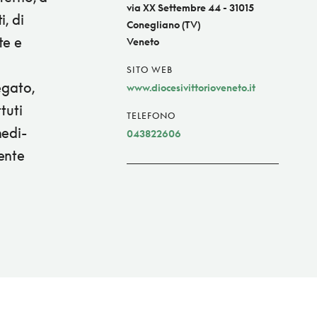
via XX Settembre 44 - 31015
, di
Conegliano (TV)
te e
Veneto
SITO WEB
egato,
www.diocesivittorioveneto.it
tuti
TELEFONO
nedi-
043822606
ente