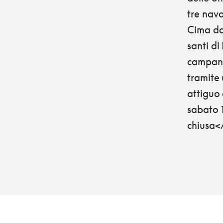
tre nava
Cima da
santi di
campanil
tramite 
attiguo
sabato 
chiusa<