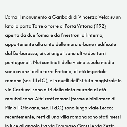
L'orna il monumento a Garibaldi di Vincenzo Vela; su un
lato la porta Torre o torre di Porta Vittoria (1192),
aperta da due fornici e da finestroni all'interno,
appartenente alla cinta delle mura urbane riedificate
dal Barbarossa, ai cui angoli sono altre due torri
pentagonali. Nei cantinati della vicina scuola media
sono avanzi della torre Pretoria, di età imperiale
romana (sec. III d.C.), e in quelli dell'istituto magistrale in
via Carducci sono altri della cinta muraria di età
repubblicana. Altri resti romani (terme e biblioteca di
Plinio il Giovane, sec. II d.C.) sono lungo viale Lecco;
recentemente, resti di una villa romana sono stati messi
in luce all'angolo tra via Tommaso Grossi e via Zezio.