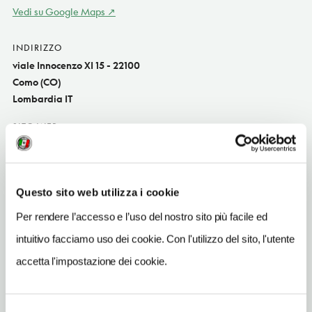
Vedi su Google Maps
INDIRIZZO
viale Innocenzo XI 15 - 22100
Como (CO)
Lombardia IT
SITO WEB
www.hotelbb.com
INDIRIZZO EMAIL
co.citycenter@hotelbb.com
Questo sito web utilizza i cookie
Per rendere l’accesso e l’uso del nostro sito più facile ed
TELEFONO
031260485
intuitivo facciamo uso dei cookie. Con l'utilizzo del sito, l'utente
accetta l'impostazione dei cookie.
NUMERO CAMERE
65
ORARI DI APERTURA