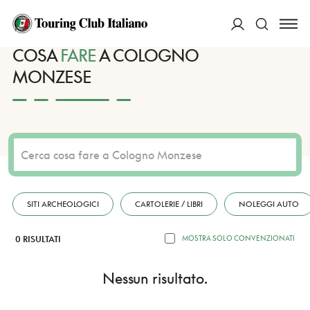
HOME
DESTINAZIONI
COLOGNO MONZESE
FARE
ACCEDI
COSA
FARE
A COLOGNO
MONZESE
Cerca
SITI ARCHEOLOGICI
CARTOLERIE / LIBRI
NOLEGGI AUTO
0 RISULTATI
MOSTRA SOLO CONVENZIONATI
Nessun risultato.