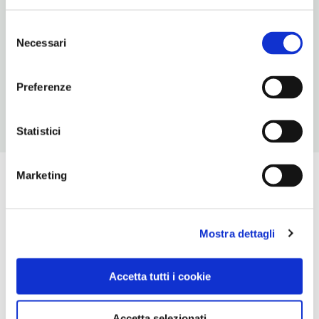
possono subire variazioni. Apertura/Chiusura annuale:
febbraio chiuso
Selezione
Necessari
del
CONDIZIONI DI VISITA
consenso
ingresso a pagamento. Possibile biglietto cumulativo
Preferenze
Statistici
Marketing
Mostra dettagli
Accetta tutti i cookie
Accetta selezionati