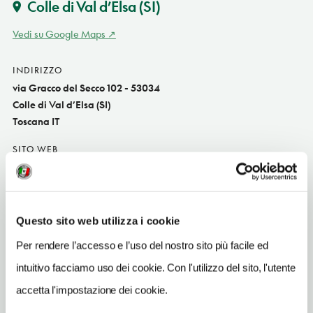
Colle di Val d’Elsa
(SI)
Vedi su Google Maps
INDIRIZZO
via Gracco del Secco 102 - 53034
Colle di Val d’Elsa (SI)
Toscana IT
SITO WEB
www.museisenesi.org
INDIRIZZO EMAIL
info@collealtamusei.it
Questo sito web utilizza i cookie
TELEFONO
Per rendere l’accesso e l’uso del nostro sito più facile ed
0577920381-0577912260
intuitivo facciamo uso dei cookie. Con l'utilizzo del sito, l'utente
ORARI DI APERTURA
accetta l'impostazione dei cookie.
Apertura: lunedì-domenica 11-17; i giorni e gli orari di apertura