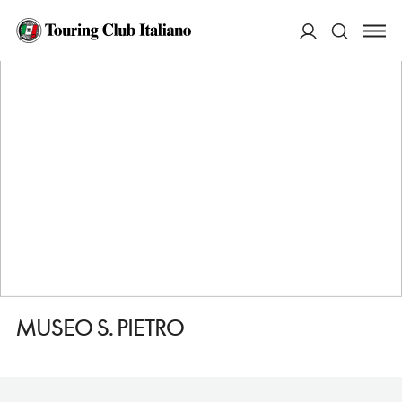
HOME
DESTINAZIONI
COLLE DI VAL DELSA
VEDERE
MUSEO S. PIETRO
ACCEDI
Cerca
MUSEO S. PIETRO