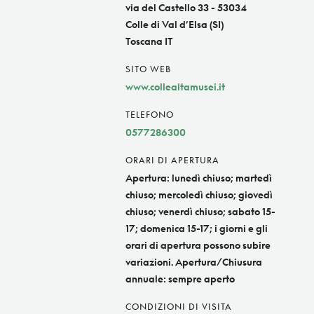
via del Castello 33 - 53034
Colle di Val d’Elsa (SI)
Toscana IT
SITO WEB
www.collealtamusei.it
TELEFONO
0577286300
ORARI DI APERTURA
Apertura: lunedì chiuso; martedì
chiuso; mercoledì chiuso; giovedì
chiuso; venerdì chiuso; sabato 15-
17; domenica 15-17; i giorni e gli
orari di apertura possono subire
variazioni. Apertura/Chiusura
annuale: sempre aperto
CONDIZIONI DI VISITA