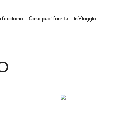
 facciamo
Cosa puoi fare tu
in Viaggio
IETRO
RO