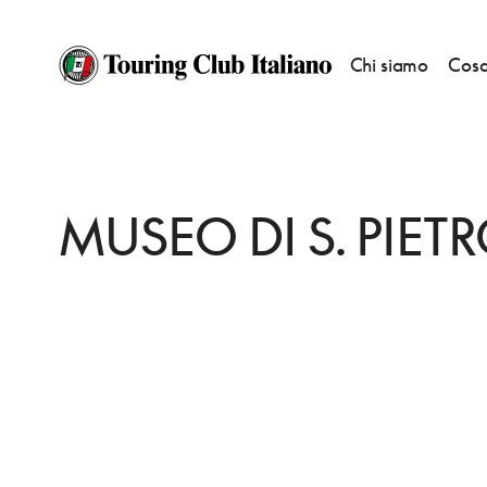
Chi siamo
Cosa
HOME
DESTINAZIONI
COLLE DI VAL DELSA
VEDERE
MUSEO DI S. P
MUSEO DI S. PIET