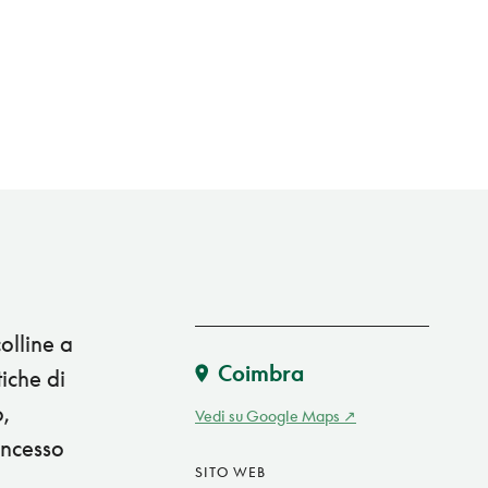
olline a
Coimbra
iche di
,
Vedi su Google Maps
oncesso
SITO WEB