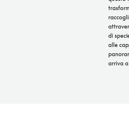
trasform
raccogli
attraver
di speci
alle cap
panorama
arriva a