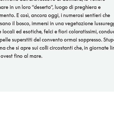
are in un loro “deserto”, luogo di preghiera e
mento. E così, ancora oggi, i numerosi sentieri che
sano il bosco, immersi in una vegetazione lussureg
e locali ed esotiche, felci e fiori coloratissimi, cond
pelle superstiti del convento ormai soppresso. Stup
 che si apre sui colli circostanti che, in giornate l
 ovest fino al mare.