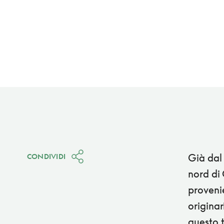
Già dal 
CONDIVIDI
nord di 
proveni
originar
questo t