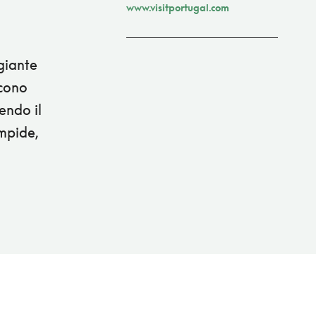
www.visitportugal.com
giante
ucono
endo il
impide,