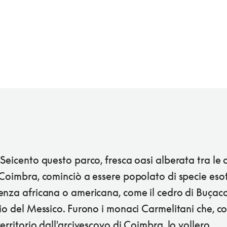
Seicento questo parco, fresca oasi alberata tra le c
Coimbra, cominciò a essere popolato di specie esot
enza africana o americana, come il cedro di Buçaco
io del Messico. Furono i monaci Carmelitani che, c
erritorio dall'arcivescovo di Coimbra, lo vollero