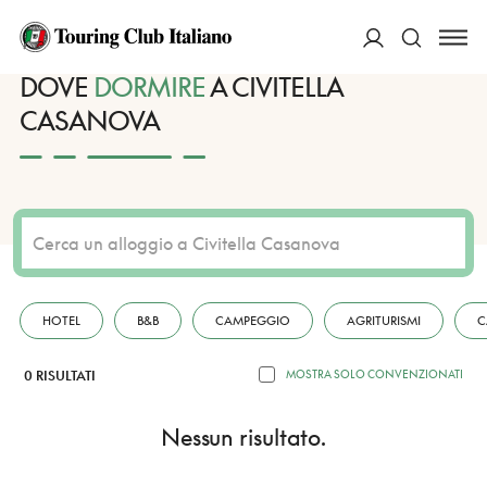
HOME
DESTINAZIONI
CIVITELLA CASANOVA
DORMIRE
ACCEDI
DOVE
DORMIRE
A CIVITELLA
CASANOVA
Cerca
HOTEL
B&B
CAMPEGGIO
AGRITURISMI
C
0 RISULTATI
MOSTRA SOLO CONVENZIONATI
Nessun risultato.