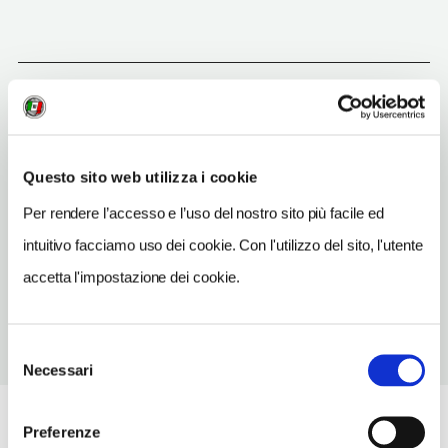
Civita
(CS)
Vedi su Google Maps
Questo sito web utilizza i cookie
INDIRIZZO
Per rendere l’accesso e l’uso del nostro sito più facile ed
via del Ponte del Diavolo - 87010
intuitivo facciamo uso dei cookie. Con l'utilizzo del sito, l'utente
Civita (CS)
Calabria IT
accetta l'impostazione dei cookie.
Selezione
Necessari
del
consenso
Preferenze