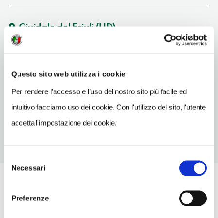
Cividale del Friuli
(UD)
Vedi su Google Maps
INDIRIZZO
Questo sito web utilizza i cookie
ponte del Diavolo - 33043
Per rendere l’accesso e l’uso del nostro sito più facile ed
Cividale del Friuli (UD)
Friuli Venezia Giulia
intuitivo facciamo uso dei cookie. Con l'utilizzo del sito, l'utente
accetta l'impostazione dei cookie.
Selezione
Necessari
del
consenso
Preferenze