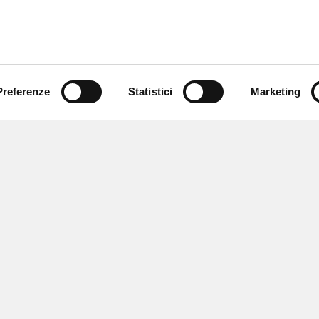
Preferenze
Statistici
Marketing
 ricevere notizie,
e speciali.