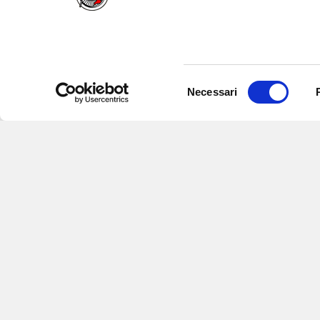
Selezione
Necessari
del
consenso
Iscriviti alle nostre newsletter
per
eventi e aggiornamenti su offert