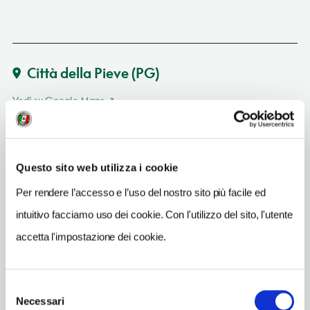
Città della Pieve
(PG)
Vedi su Google Maps
INDIRIZZO
via Piave - 06062
Questo sito web utilizza i cookie
Città della Pieve (PG)
Umbria
Per rendere l’accesso e l’uso del nostro sito più facile ed
intuitivo facciamo uso dei cookie. Con l'utilizzo del sito, l'utente
TELEFONO
0578299375
accetta l'impostazione dei cookie.
CONDIZIONI DI VISITA
ingresso a pagamento
Selezione
Necessari
del