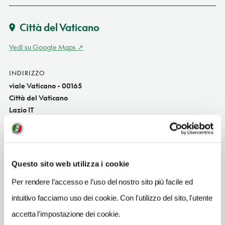
Città del Vaticano
Vedi su Google Maps
INDIRIZZO
viale Vaticano - 00165
Città del Vaticano
Lazio IT
SITO WEB
www.vatican.va
INDIRIZZO EMAIL
Questo sito web utilizza i cookie
musei@scv.va
Per rendere l’accesso e l’uso del nostro sito più facile ed
TELEFONO
intuitivo facciamo uso dei cookie. Con l'utilizzo del sito, l'utente
0669884676-0669883145
accetta l'impostazione dei cookie.