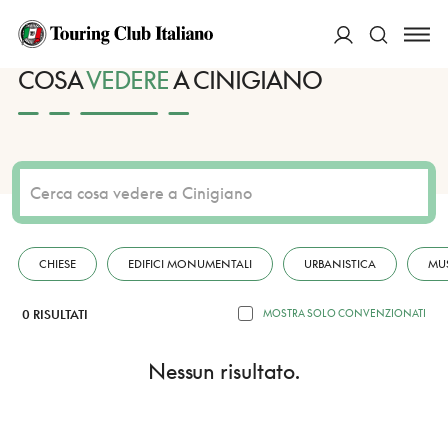
HOME
DESTINAZIONI
CINIGIANO
VEDERE
ACCEDI
COSA
VEDERE
A CINIGIANO
Cerca
CHIESE
EDIFICI MONUMENTALI
URBANISTICA
MU
0 RISULTATI
MOSTRA SOLO CONVENZIONATI
Nessun risultato.