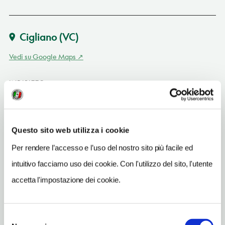
Cigliano
(VC)
Vedi su Google Maps
INDIRIZZO
corso Umberto 93 - 13043
Cigliano (VC)
Piemonte
Questo sito web utilizza i cookie
TELEFONO
Per rendere l’accesso e l’uso del nostro sito più facile ed
0161423186
intuitivo facciamo uso dei cookie. Con l'utilizzo del sito, l'utente
TIPO DI CUCINA
accetta l'impostazione dei cookie.
piemontese
NUMERO COPERTI
Selezione
90