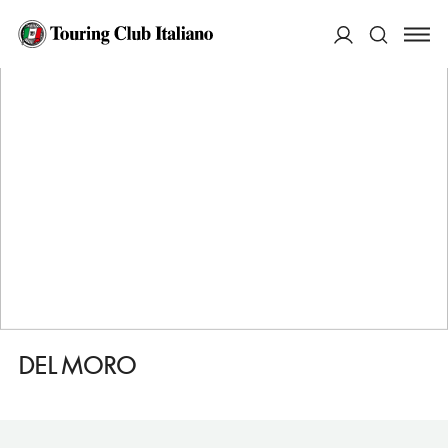
HOME
DESTINAZIONI
CIGLIANO
MANGIARE
DEL MORO
ACCEDI
Cerca
DEL MORO