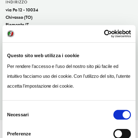
INDIRIZZO
via Po 12 - 10034
Chivasso (TO)
Piemonte IT
SITO WEB
www.vittoriaassicurazioni.com
Questo sito web utilizza i cookie
INDIRIZZO EMAIL
ag_356.01@agentivittoria.it
Per rendere l’accesso e l’uso del nostro sito più facile ed
intuitivo facciamo uso dei cookie. Con l'utilizzo del sito, l'utente
TELEFONO
0731213998
accetta l'impostazione dei cookie.
Selezione
Necessari
del
consenso
Preferenze