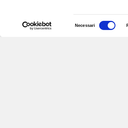
Selezione
Necessari
del
consenso
Iscriviti alle nostre
per ricevere notizie,