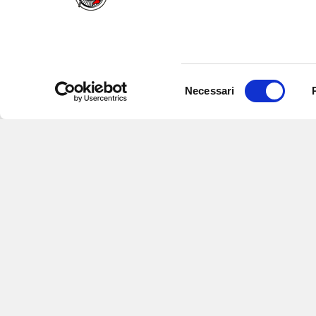
Selezione
Necessari
del
consenso
Iscriviti alle nostre newsletter
per
eventi e aggiornamenti su offert