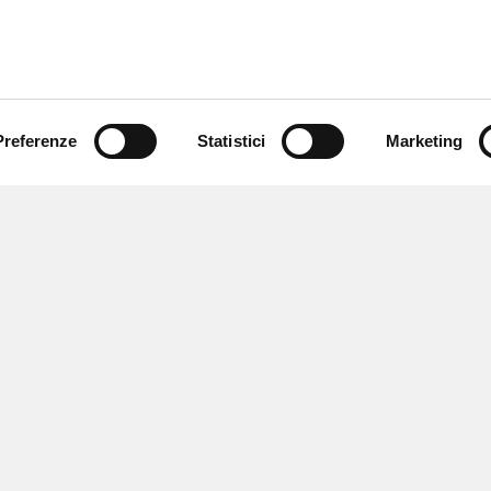
Preferenze
Statistici
Marketing
 ricevere notizie,
e speciali.