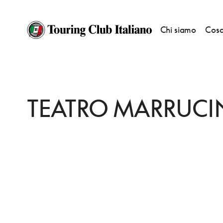
Chi siamo
Cosa
HOME
DESTINAZIONI
CHIETI
FARE
TEATRO MARRUCINO
TEATRO MARRUC