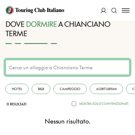
HOME
DESTINAZIONI
CHIANCIANO TERME
DORMIRE
ACCEDI
DOVE
DORMIRE
A CHIANCIANO
TERME
Cerca
HOTEL
B&B
CAMPEGGIO
AGRITURISMI
C
0 RISULTATI
MOSTRA SOLO CONVENZIONATI
Nessun risultato.