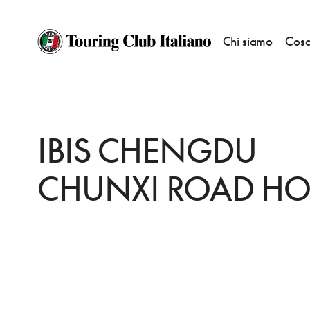
Chi siamo
Cosa
HOME
DESTINAZIONI
CHENGDU
DORMIRE
IBIS CHENGDU CHUNX
IBIS CHENGDU
CHUNXI ROAD HO