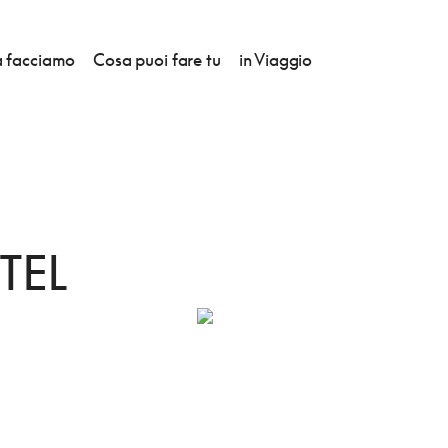
 facciamo
Cosa puoi fare tu
in Viaggio
I ROAD HOTEL
TEL