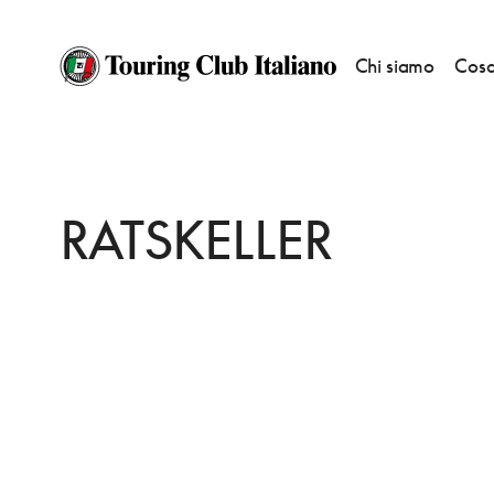
Chi siamo
Cosa
HOME
DESTINAZIONI
CHEMNITZ
MANGIARE
RATSKELLER
RATSKELLER