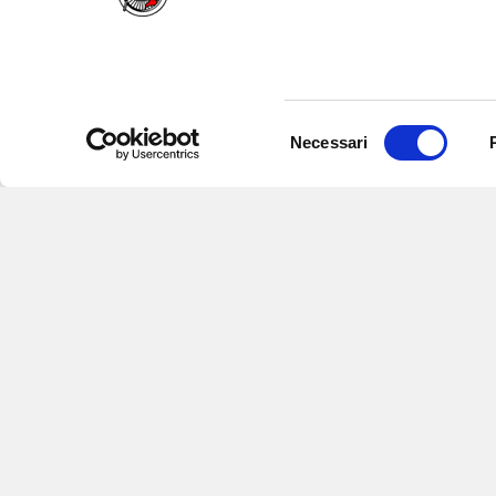
Selezione
Necessari
del
consenso
Iscriviti alle nostre newsletter
per
eventi e aggiornamenti su offert