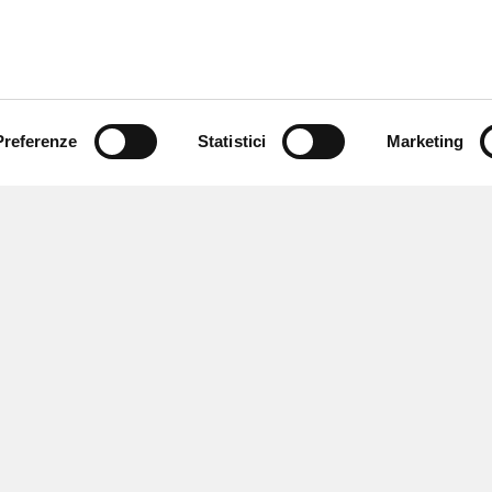
Preferenze
Statistici
Marketing
 ricevere notizie,
e speciali.