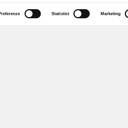
Preferenze
Statistici
Marketing
 ricevere notizie,
e speciali.