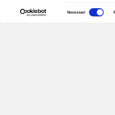
Selezione
Necessari
del
consenso
Iscriviti alle nostre newsletter
per
eventi e aggiornamenti su offert