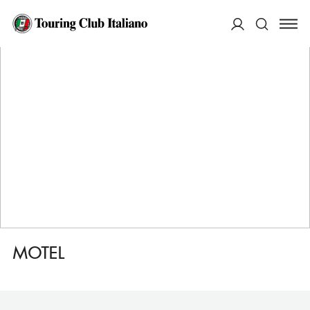
HOME
DESTINAZIONI
CESENATICO
DORMIRE
MOTEL
ACCEDI
Cerca
MOTEL