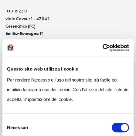
INDIRIZZO
viale Cavour 1 - 47042
Cesenatico (FC)
Emilia-Romagna IT
SITO WEB
campingmotel.it
INDIRIZZO EMAIL
Questo sito web utilizza i cookie
ravaldini@campingmotel.it
Per rendere l’accesso e l’uso del nostro sito più facile ed
TELEFONO
intuitivo facciamo uso dei cookie. Con l'utilizzo del sito, l'utente
0547672344
accetta l'impostazione dei cookie.
ORARI DI APERTURA
Chiusura: settembre-Pasqua
Selezione
Necessari
del
consenso