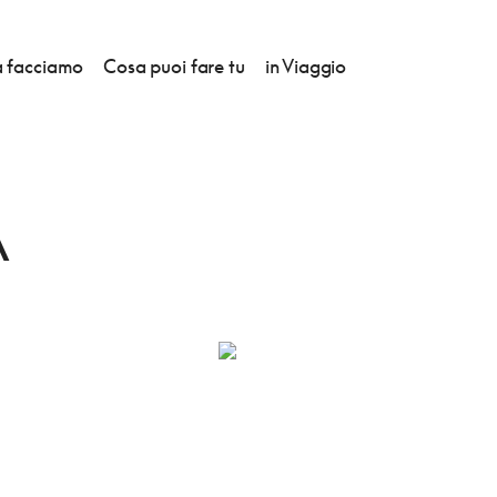
 facciamo
Cosa puoi fare tu
in Viaggio
RA DELLA NEVE
A