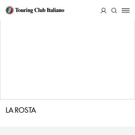
HOME
DESTINAZIONI
CERVIGNANO DEL FRIULI
DORMIRE
LA ROSTA
ACCEDI
Cerca
LA ROSTA