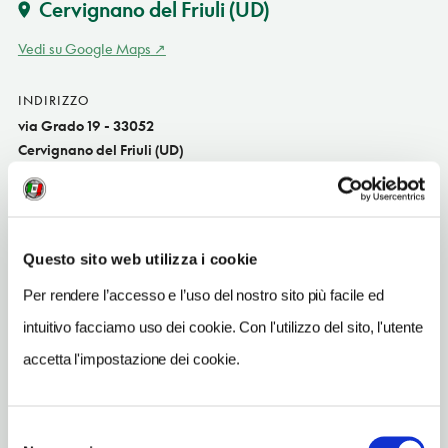
Cervignano del Friuli
(UD)
Vedi su Google Maps
INDIRIZZO
via Grado 19 - 33052
Cervignano del Friuli (UD)
Friuli Venezia Giulia IT
SITO WEB
www.larosta.it
Questo sito web utilizza i cookie
INDIRIZZO EMAIL
Per rendere l’accesso e l’uso del nostro sito più facile ed
info@larosta.it
intuitivo facciamo uso dei cookie. Con l'utilizzo del sito, l'utente
TELEFONO
accetta l'impostazione dei cookie.
043132978
NUMERO CAMERE
Selezione
7