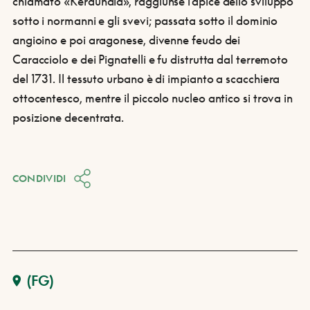
chiamato «Keraunaia», raggiunse l'apice dello sviluppo
sotto i normanni e gli svevi; passata sotto il dominio
angioino e poi aragonese, divenne feudo dei
Caracciolo e dei Pignatelli e fu distrutta dal terremoto
del 1731.
Il tessuto urbano è di impianto a scacchiera
ottocentesco, mentre il piccolo nucleo antico si trova in
posizione decentrata.
CONDIVIDI
(FG)