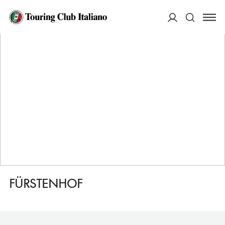
HOME
DESTINAZIONI
CELLE
DORMIRE
FÜRSTENHOF
ACCEDI
Cerca
FÜRSTENHOF