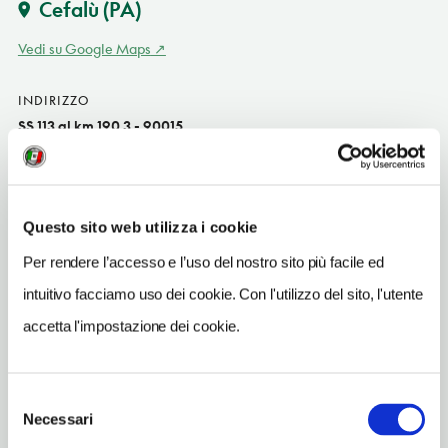
Cefalù
(PA)
Vedi su Google Maps
INDIRIZZO
SS 113 al km 190,3 - 90015
Cefalù (PA)
Sicilia IT
SITO WEB
Questo sito web utilizza i cookie
www.campingsanfilippo.com
Per rendere l’accesso e l’uso del nostro sito più facile ed
INDIRIZZO EMAIL
intuitivo facciamo uso dei cookie. Con l'utilizzo del sito, l'utente
info@campingsanfilippo.com
accetta l'impostazione dei cookie.
TELEFONO
0921420184-3335231000
Selezione
Necessari
del
consenso