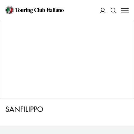
HOME
DESTINAZIONI
CEFALU
DORMIRE
SANFILIPPO
ACCEDI
Cerca
SANFILIPPO