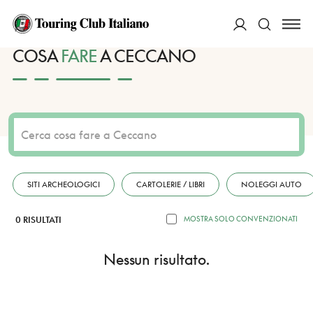
HOME
DESTINAZIONI
CECCANO
FARE
ACCEDI
COSA
FARE
A CECCANO
Cerca
SITI ARCHEOLOGICI
CARTOLERIE / LIBRI
NOLEGGI AUTO
0 RISULTATI
MOSTRA SOLO CONVENZIONATI
Nessun risultato.