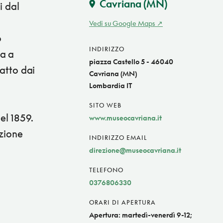
Cavriana
(MN)
i dal
Vedi su Google Maps
o
INDIRIZZO
ta a
piazza Castello 5 - 46040
ratto dai
Cavriana (MN)
Lombardia IT
SITO WEB
el 1859.
www.museocavriana.it
uzione
INDIRIZZO EMAIL
direzione@museocavriana.it
TELEFONO
0376806330
ORARI DI APERTURA
Apertura: martedì-venerdì 9-12;