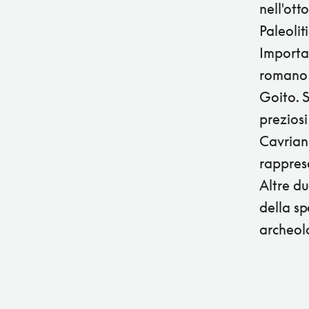
nell'ott
Paleolit
Importan
romano 
Goito. S
prezios
Cavrian
rappres
Altre du
della sp
archeol