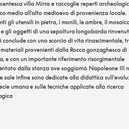
ocentesca villa Mirra e raccoglie reperti archeologic
ico medio all'alto medioevo di provenienza locale.
ti gli utensili in pietra, i monili, le ambre, il mosaic
e gli oggetti di una sepoltura longobarda rinvenu
i conclude con uno scorcio di vita rinascimentale, t
i materiali provenienti dalla Rocca gonzaghesca di
a, e con un importante riferimento risorgimentale
entato dalla stanza ove soggiornò Napoleone III n
e sale infine sono dedicate alla didattica sull’evol
ecie umana e sulle tecniche applicate alla ricerca
ogica