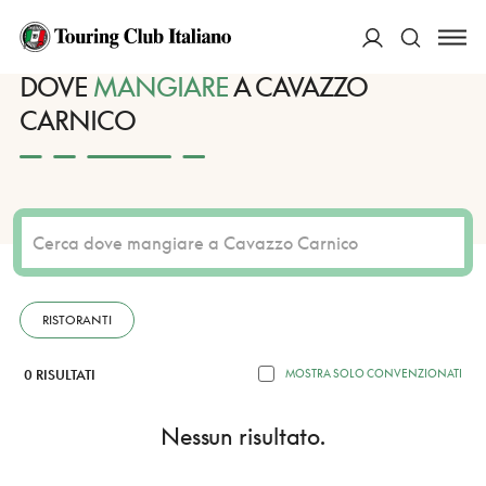
HOME
DESTINAZIONI
CAVAZZO CARNICO
MANGIARE
ACCEDI
DOVE
MANGIARE
A CAVAZZO
CARNICO
Cerca
RISTORANTI
0 RISULTATI
MOSTRA SOLO CONVENZIONATI
Nessun risultato.