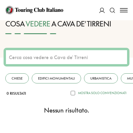
HOME
DESTINAZIONI
CAVA DE' TIRRENI
VEDERE
ACCEDI
COSA
VEDERE
A CAVA DE' TIRRENI
Cerca
CHIESE
EDIFICI MONUMENTALI
URBANISTICA
MU
0 RISULTATI
MOSTRA SOLO CONVENZIONATI
Nessun risultato.