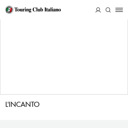
HOME
DESTINAZIONI
CAVA DE TIRRENI
MANGIARE
L'INCANTO
ACCEDI
Cerca
L'INCANTO