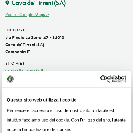
Cava de' Tirreni
(SA)
Vedi su Google Maps
INDIRIZZO
via Pineta La Serra, 47 - 84013
Cava de' Tirreni (SA)
Campania IT
SITO WEB
www.villa-incanto.it
INDIRIZZO EMAIL
villaincantosrl@legalmail.it
Questo sito web utilizza i cookie
TELEFONO
089561820-3381662696
Per rendere l’accesso e l’uso del nostro sito più facile ed
intuitivo facciamo uso dei cookie. Con l'utilizzo del sito, l'utente
TIPO DI CUCINA
carne,pesce,campana
accetta l'impostazione dei cookie.