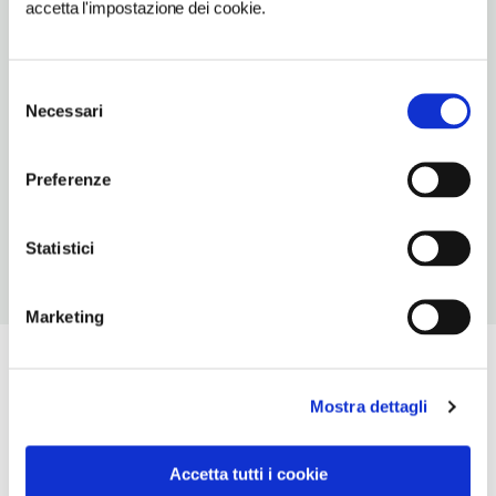
accetta l'impostazione dei cookie.
TIPO DI CUCINA
carne,calabra
Selezione
NUMERO COPERTI
Necessari
del
40
consenso
ORARI DI APERTURA
Preferenze
Chiusura: periodo variabile
Statistici
Marketing
Mostra dettagli
Accetta tutti i cookie