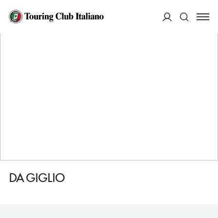
HOME
DESTINAZIONI
CAULONIA
MANGIARE
DA GIGLIO
ACCEDI
Cerca
DA GIGLIO