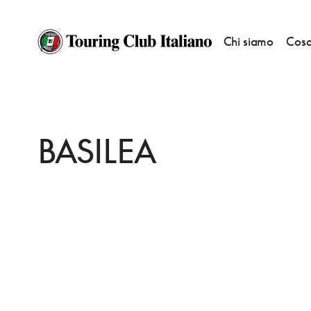
Chi siamo
Cosa
HOME
DESTINAZIONI
CATANZARO
DORMIRE
BASILEA
BASILEA