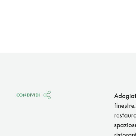
Adagiato
CONDIVIDI
finestre
restaura
spaziose
ristoran