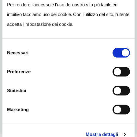
Per rendere l’accesso e l’uso del nostro sito più facile ed
INDIRIZZO EMAIL
intuitivo facciamo uso dei cookie. Con l'utilizzo del sito, l'utente
info@sciroccolab.com
accetta l'impostazione dei cookie.
TELEFONO
0958365148-3289237991
Selezione
TIPO DI CUCINA
Necessari
del
pesce,siciliana
consenso
NUMERO COPERTI
Preferenze
100
Statistici
ORARI DI APERTURA
Chiusura: sempre aperto
Marketing
Mostra dettagli