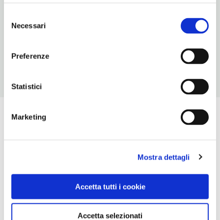
30
Selezione
Necessari
del
ORARI DI APERTURA
consenso
Chiusura: sempre aperto
Preferenze
Statistici
Marketing
Mostra dettagli
Accetta tutti i cookie
Accetta selezionati