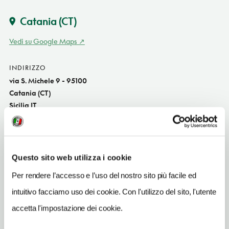
Catania
(CT)
Vedi su Google Maps
INDIRIZZO
via S. Michele 9 - 95100
Catania (CT)
Sicilia IT
INDIRIZZO EMAIL
lacucinadeicolori@gmail.com
Questo sito web utilizza i cookie
TELEFONO
0957159893
Per rendere l’accesso e l’uso del nostro sito più facile ed
intuitivo facciamo uso dei cookie. Con l'utilizzo del sito, l'utente
TIPO DI CUCINA
vegetariana,vegana
accetta l'impostazione dei cookie.
NUMERO COPERTI