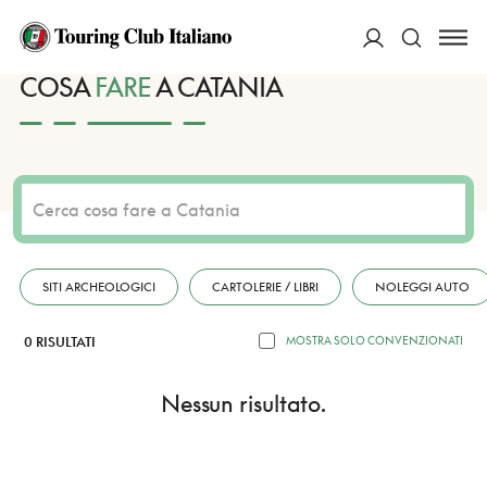
HOME
DESTINAZIONI
CATANIA
FARE
ACCEDI
COSA
FARE
A CATANIA
Cerca
SITI ARCHEOLOGICI
CARTOLERIE / LIBRI
NOLEGGI AUTO
0 RISULTATI
MOSTRA SOLO CONVENZIONATI
Nessun risultato.