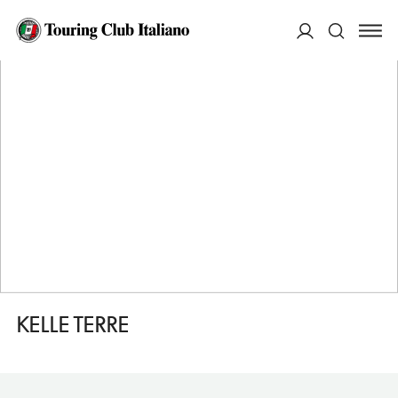
HOME
DESTINAZIONI
CASTROCIELO
DORMIRE
KELLE TERRE
ACCEDI
Cerca
KELLE TERRE