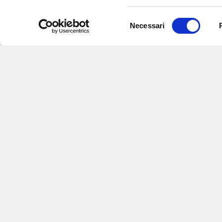
Selezione
Necessari
del
consenso
Iscriviti alle nostre
per ricevere notizie,