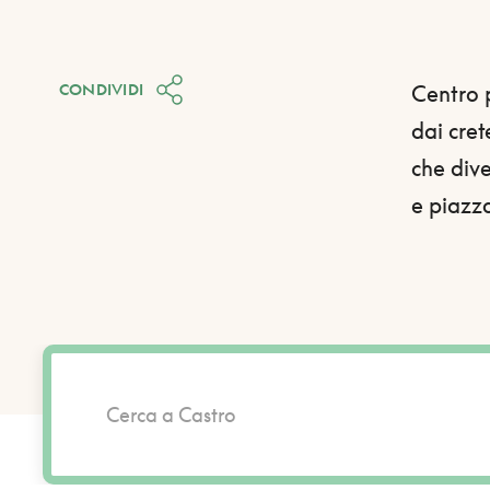
CONDIVIDI
Centro 
dai cret
che div
e piazza