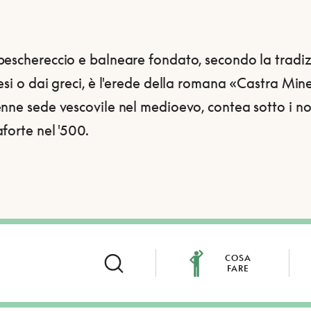
peschereccio e balneare fondato, secondo la tradiz
esi o dai greci, è l'erede della romana «Castra Min
enne sede vescovile nel medioevo, contea sotto i n
forte nel '500.
COSA
FARE