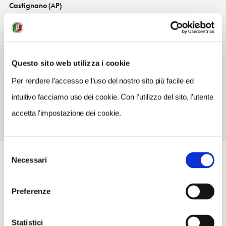
Castignano (AP)
Marche IT
INDIRIZZO EMAIL
troianiservices@gmail.com
Questo sito web utilizza i cookie
TELEFONO
Per rendere l’accesso e l’uso del nostro sito più facile ed
0736821661
intuitivo facciamo uso dei cookie. Con l'utilizzo del sito, l'utente
accetta l'impostazione dei cookie.
Selezione
Necessari
del
consenso
Preferenze
Statistici