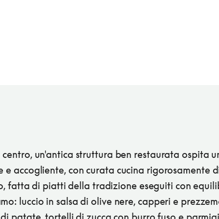
 centro, un'antica struttura ben restaurata ospita u
e e accogliente, con curata cucina rigorosamente d
io, fatta di piatti della tradizione eseguiti con equili
mo: luccio in salsa di olive nere, capperi e prezzem
 di patate, tortelli di zucca con burro fuso e parmi