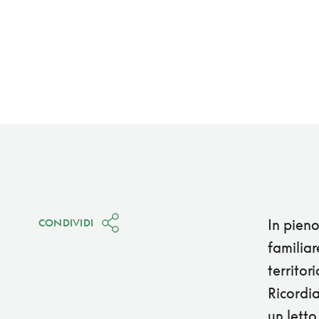
In pieno
CONDIVIDI
familiar
territor
Ricordia
un letto