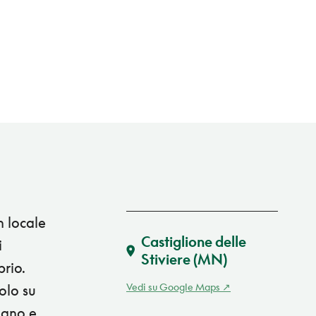
n locale
Castiglione delle
i
Stiviere
(MN)
brio.
Vedi su Google Maps
olo su
giano e