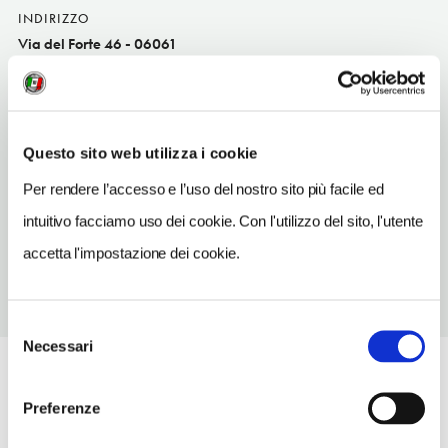
INDIRIZZO
Via del Forte 46 - 06061
Castiglione del Lago (PG)
Umbria IT
SITO WEB
Questo sito web utilizza i cookie
www.cinemacaporali.it
Per rendere l’accesso e l’uso del nostro sito più facile ed
TELEFONO
intuitivo facciamo uso dei cookie. Con l'utilizzo del sito, l'utente
0759653152
accetta l'impostazione dei cookie.
Selezione
Necessari
del
consenso
Preferenze