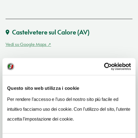
Castelvetere sul Calore
(AV)
Vedi su Google Maps
INDIRIZZO
via Santa Maria delle Grazie 7 - 83040
Castelvetere sul Calore (AV)
Campania IT
Questo sito web utilizza i cookie
SITO WEB
Per rendere l’accesso e l’uso del nostro sito più facile ed
www.vignaciampamatteis.it
intuitivo facciamo uso dei cookie. Con l'utilizzo del sito, l'utente
INDIRIZZO EMAIL
accetta l'impostazione dei cookie.
Info@vignaciampamatteis.it
ORARI DI APERTURA