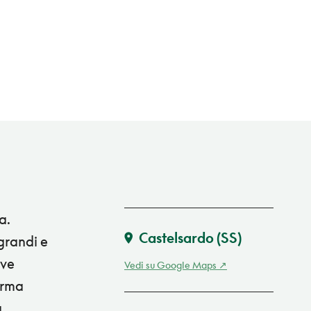
a.
Castelsardo
(SS)
 grandi e
ive
Vedi su Google Maps
orma
a