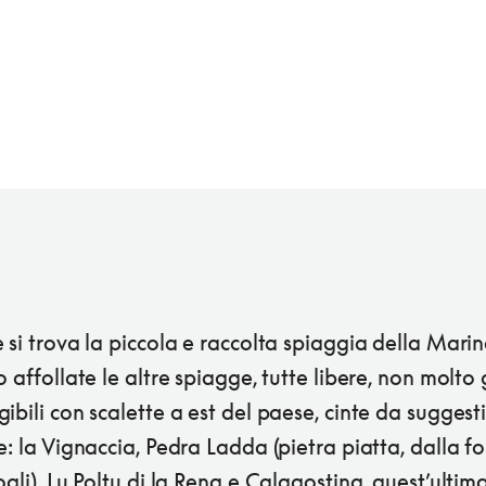
 si trova la piccola e raccolta spiaggia della Marin
o affollate le altre spiagge, tutte libere, non molto
ibili con scalette a est del paese, cinte da suggest
e: la Vignaccia, Pedra Ladda (pietra piatta, dalla f
ogli), Lu Poltu di la Rena e Calagostina, quest’ultim