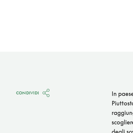
In paese
CONDIVIDI
Piuttost
raggiung
scoglier
degli sc